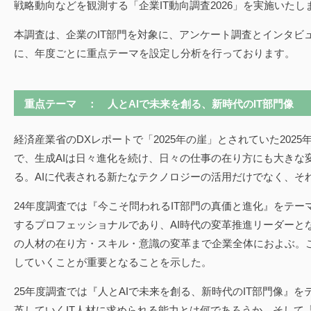
戦略動向などを観測する「企業IT動向調査2026」を実施いたしま
本調査は、企業のIT部門を対象に、アンケート調査とインタビ
に、年度ごとに重点テーマを設定し分析を行っております。
重点テーマ ： 人とAIで未来を創る、新時代のIT部門像
経済産業省のDXレポートで「2025年の崖」とされていた20
で、生成AIは日々進化を続け、日々の仕事の在り方にも大き
る。AIに代表される新たなテクノロジーの活用だけでなく、そ
24年度調査では『今こそ問われるIT部門の真価と進化』をテー
するプロフェッショナルであり、AI時代の変革推進リーダーと
の人材の在り方・スキル・意識の変革まで企業全体におよぶ。
していくことが重要となることを示した。
25年度調査では『人とAIで未来を創る、新時代のIT部門像』
革していくIT人材に求められる能力とは何であろうか。そして