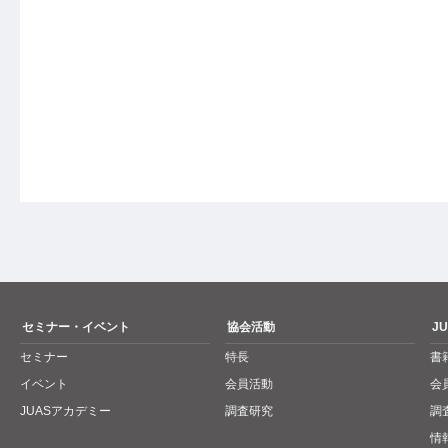
セミナー・イベント
協会活動
J
セミナー
特長
書
イベント
会員活動
会
JUASアカデミー
調査研究
調
情