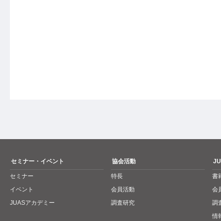
セミナー・イベント
協会活動
J
セミナー
特長
書
イベント
会員活動
会
JUASアカデミー
調査研究
調
情