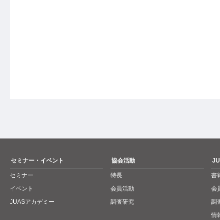
セミナー・イベント
協会活動
J
セミナー
特長
書
イベント
会員活動
会
JUASアカデミー
調査研究
調
情