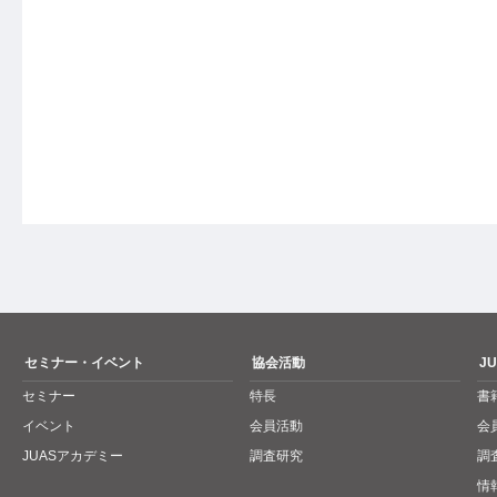
セミナー・イベント
協会活動
J
セミナー
特長
書
イベント
会員活動
会
JUASアカデミー
調査研究
調
情