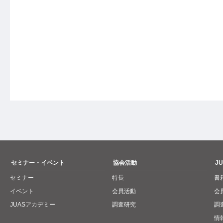
セミナー・イベント
協会活動
J
セミナー
特長
書
イベント
会員活動
会
JUASアカデミー
調査研究
調
情