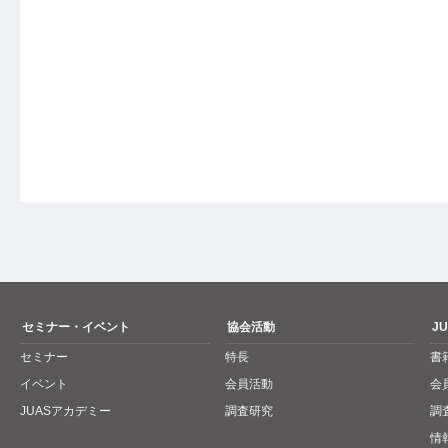
セミナー・イベント
協会活動
J
セミナー
特長
書
イベント
会員活動
会
JUASアカデミー
調査研究
調
情